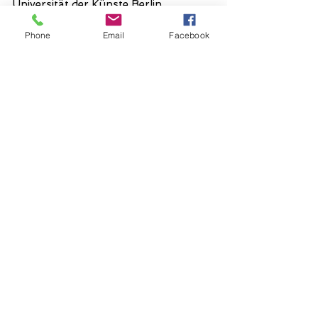
Universität
der Künste Berlin
Weitere unter
Referenzen
.
Phone
Email
Facebook
Von 2015 bis 2019 war ich
Künstlerische Leiterin der
Erzählbühne Berlin
.
Ich bin Mitglied im Verein
Erzählkunst
e.V.
Ich bin Mitglied im
Netzwerk
Erzähler:innen ohne
Grenzen e. V.
Seit 2019 bin ich Ensemble Mitglied im
Theater o.N.
Seit 2015 bin ich Spielerin im
Theater
ANU
.
KONTAKT
IMPRESSUM
© 2019 by Kathleen
Rappolt
Proudly
created with
Wix.com